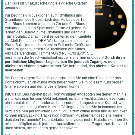
Der Kurs ist für akustische und elektrische Gitarren
geeignet!
Wir beginnen mit Lektionen zum Rhythmus und
Grundlagen des Blues. Nach dem Aufbau des 12-
Takt-Blues kommen wir zu den 7er und 9er Blues-
Akkorden um Ihren Spiel mehr Farbe zu geben. Sie
lernen den Blues-Shuffle Rhythmus und dann die
Turnarounds. Danach geht es weiter zu den Kapiteln
zur Moll-Pentatonik, DEM Werkzeug zum spielen von
Blues-Soli. Und um Ihren ersten Soli mehr Gefühl und
Farbe zu geben, lernen Sie Techniken wie Slides,
Vibratos, Bendings, Hammer-On & Pull-Offs u.v.m. SIE
bestimmen die Geschwindigkeit mit der sie lernen und üben!
Durch ihren
persönlichen Mitglieder-Login haben Sie jederzeit Zugang zu den
nächsten Lektionen, wann immer Sie bereit sind, das nächste Kapitel zu
bearbeiten.
Bei Fragen zögern Sie nicht und schreiben Sie mir eine Email über das
Kontaktformular.Ich würde mich freuen wenn Sie mit diesem Kurs besser
Gitarre spielen und den Blues erlernen können.
WICHTIG
:
Das Internet ist voll von windigen Angeboten bei denen man nie
weiß, was man für sein Geld bekommt. Es ist mir wichtig, dass dieser Kurs
ein kompletter, auf einander aufbauernder und abgestimmter Kurs ist, wie
ich ihn auch als regulären Kurs in Göttingen anbiete. Sie bekommen als
Mitglied einen persönlichen Login, PDFs zum offline lesen und ausdrucken,
können mp3 Backing Tracks (von richtigen Musikern eingespielte; keine
digitalen Instrumente!) herunterladen und vieles mehr. Natürlich können Sie
mich als Mitglied auch jederzeit kontaktieren und mir Fragen zum Kurs und
üben stellen, die ich Ihnen gerne beantworte.