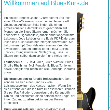
Willkommen auf BluesKurs.de
Ich bin seit langem Online-Gitarrenlehrer und leite
einen Blues-Gitarren-Kurs in meiner Heimatstadt
Göttingen. Auf dieser Seite finden Sie einen
professionellen Gitarrenkurs, zugeschnitten auf
Menschen die Blues Gitarre lernen möchten. Sie
erwartetet ausgearbeitete, auf einander abgestimmte
Lektionen. Jede Lektion kann z.B. als PDF-Datei zum
lesen und ausdrucken heruntergeladen werden. Sie
bekommen mp3 Sounddateien zum anhören der
jeweiligen Übungen, professionelle mp3 Backing
Tracks (Übungsstücke mit Schlagzeug, Bass u.o.
Gitarre zum selber dazu spielen) und vieles mehr.
Lektionen u.a:
. 12-Takt Blues, Blues Akkorde, Blues
Shuffle Rhythmus, Moll Pentatonik, Blues Tonleiter,
sowie Sologitarren Techniken wie Bendings, Vibratos
u.v.m..
Die erste Lesson ist für alle frei zugänglich.
Dort
können Sie sich einen Eindruck vom
Leistungsspektrum des Kurses machen. Wenn Sie
sich entscheiden diesen Kurs zu absolvieren, können
Sie per PayPal oder Überweisung die Kursgebühr
zahlen und bekommen einen persönlichen Login, der
Ihnen Zugang zu
allen
Lektionen des Kurses
ermöglicht.
Kurs Vorraussetzung:
Einfaches Akkordspiel