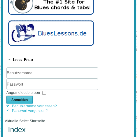
Login Form
Benutzername
Passwort
Angemeldet bleiben
Anmelden
Benutzername vergessen?
Passwort vergessen?
Aktuelle Seite:
Startseite
Index